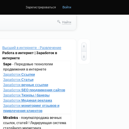
Зарегистрироваться
Войти
Найти
Высший в интернете - Развлечение
Работа в интернет | Заработок в
интернете
Sape
- Передовые технологии
продвижения в интернете
Заработок
Ссылки
Заработок
Статьи
Заработок
вечные ссылки
Заработок
SEO продвижения сайтов
Заработок
Тизеры / банеры
Заработок
Мединая реклама
Заработок
мониторинг отзывов и
привлечения клиентов
Miralinks
- покупка\продажа вечных
ссылок, статей ! Лидирующая система
статейного маркетинга .