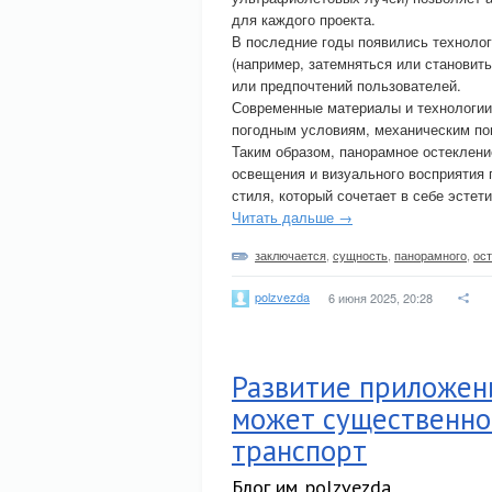
для каждого проекта.
В последние годы появились технолог
(например, затемняться или становит
или предпочтений пользователей.
Современные материалы и технологии
погодным условиям, механическим по
Таким образом, панорамное остеклен
освещения и визуального восприятия 
стиля, который сочетает в себе эстет
Читать дальше →
заключается
,
сущность
,
панорамного
,
ос
polzvezda
6 июня 2025, 20:28
Развитие приложен
может существенно
транспорт
Блог им. polzvezda