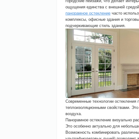
городские пейзажи, что делает интер
ощущения единства с внешней средой
панорамное остекление
часто использ
комплексы, офисные здания и торговы
подчеркивающие стиль здания.
Современные технологии остекления 
теплоизоляционными свойствами. Это 
воздуха.
Панорамное остекление визуально рас
Это особенно актуально для небольш
Возможность комбинировать различные
ультрафиолетовых лучей) позволяет 