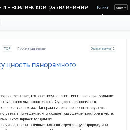
и - вселенское развлечение
Топики
еще
TOP
Просматриваемые
За все время
сущность панорамного
ктурное решение, которое предполагает использование больших
рытых и светлых пространств. Сущность панорамного
 ключевых аспектах. Панорамные окна позволяют впустить
го света в помещение, что создает ощущение простора и уюта.
илых и коммерческих зданиях.
еспечивают великолепные виды на окружающую природу или