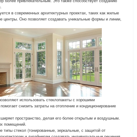
ьер более привлекательным. Это также способствует созданию
.
уется в современных архитектурных проектах, таких как жилые
е центры. Оно позволяет создавать уникальные формы и линии,
позволяют использовать стеклопакеты с хорошими
помогает снизить затраты на отопление и кондиционирование
ширяет пространство, делая его более открытым и воздушным.
их помещений.
 типы стекол (тонированные, зеркальные, с защитой от
архитекторам и дизайнерам создавать индивидуальные решения