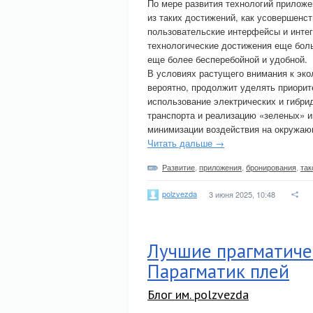
По мере развития технологий приложе
из таких достижений, как усовершен
пользовательские интерфейсы и интег
технологические достижения еще бол
еще более бесперебойной и удобной.
В условиях растущего внимания к эко
вероятно, продолжит уделять приорит
использование электрических и гибри
транспорта и реализацию «зеленых» и
минимизации воздействия на окружа
Читать дальше →
Развитие
,
приложения
,
бронирования
,
так
polzvezda
3 июня 2025, 10:48
Лучшие прагматиче
Парагматик плей
Блог им. polzvezda