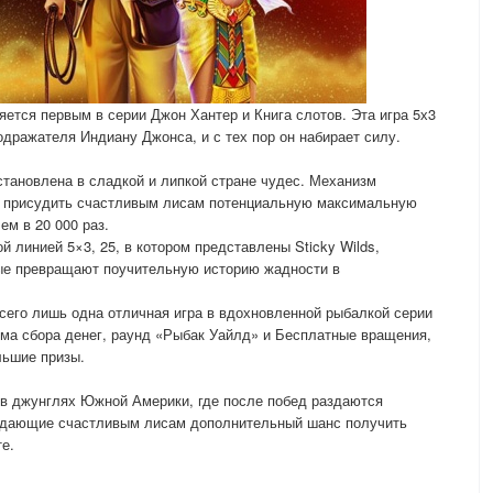
яется первым в серии Джон Хантер и Книга слотов. Эта игра 5х3
одражателя Индиану Джонса, и с тех пор он набирает силу.
становлена в сладкой и липкой стране чудес. Механизм
т присудить счастливым лисам потенциальную максимальную
м в 20 000 раз.
й линией 5×3, 25, в котором представлены Sticky Wilds,
ые превращают поучительную историю жадности в
 всего лишь одна отличная игра в вдохновленной рыбалкой серии
тема сбора денег, раунд «Рыбак Уайлд» и Бесплатные вращения,
льшие призы.
 в джунглях Южной Америки, где после побед раздаются
 дающие счастливым лисам дополнительный шанс получить
е.