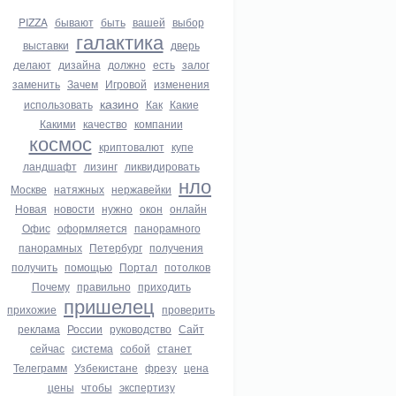
PIZZA
бывают
быть
вашей
выбор
галактика
выставки
дверь
делают
дизайна
должно
есть
залог
заменить
Зачем
Игровой
изменения
казино
использовать
Как
Какие
Какими
качество
компании
космос
криптовалют
купе
ландшафт
лизинг
ликвидировать
нло
Москве
натяжных
нержавейки
Новая
новости
нужно
окон
онлайн
Офис
оформляется
панорамного
панорамных
Петербург
получения
получить
помощью
Портал
потолков
Почему
правильно
приходить
пришелец
прихожие
проверить
реклама
России
руководство
Сайт
сейчас
система
собой
станет
Телеграмм
Узбекистане
фрезу
цена
цены
чтобы
экспертизу