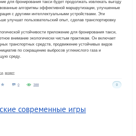
ние для бронирования такси будет продолжать извлекать выгоду
ствованные алгоритмы эффективной маршрутизации, улучшенные
рация с другими интеллектуальными устройствами. Эти
ьше улучшат пользовательский опыт, сделав транспортировку
логической устойчивости приложение для бронирования такси,
етное внимание экологически чистым практикам. Он включает
дных транспортных средств, продвижение устойчивых видов
нициатив по сокращению выбросов углекислого газа и
ющую среду.
си
,
может
0
388
0
ские современные игры