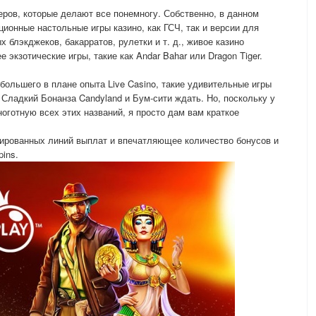
еров, которые делают все понемногу. Собственно, в данном
ционные настольные игры казино, как ГСЧ, так и версии для
блэкджеков, бакарратов, рулетки и т. д., живое казино
 экзотические игры, такие как Andar Bahar или Dragon Tiger.
 большего в плане опыта Live Casino, такие удивительные игры
 Сладкий Бонанза Candyland и Бум-сити ждать. Но, поскольку у
ноготную всех этих названий, я просто дам вам краткое
сированных линий выплат и впечатляющее количество бонусов и
pins.