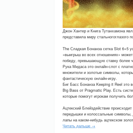
Джон Хантер и Книга Тутанхамона явл
представила миру стальногоглазого п
The Сладкая Бонанза сетка Slot 6×5 у
«выигрыш во всех отношениях» може
победу, превышающую ставку более че
Рука Мидаса это онлайн-слот с платно
множители и золотые символы, котор
фантастическую онлайн-игру.
Биг Басс Бонанза Keeping it Reel это
Big Bass от Pragmatic Play. Есть сис
которые помогут игрокам получить бо
Ацтекский Блейздействие происходит
передышки и колоссальные символы,
лапы на каком-нибудь ацтекском золот
Читать дальше →