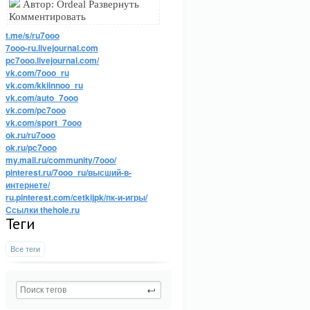
Автор: Ordeal Развернуть
Комментировать
t.me/s/ru7ooo
7ooo-ru.livejournal.com
pc7ooo.livejournal.com/
vk.com/7ooo_ru
vk.com/kkiinnoo_ru
vk.com/auto_7ooo
vk.com/pc7ooo
vk.com/sport_7ooo
ok.ru/ru7ooo
ok.ru/pc7ooo
my.mail.ru/community/7ooo/
pinterest.ru/7ooo_ru/высший-в-
интернете/
ru.pinterest.com/cetkijpk/пк-и-игры/
Ссылки thehole.ru
Теги
Все теги