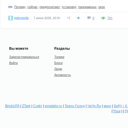
Почему
,
сейчас
,
предпочитают
,
установку
,
панорамных
,
окон
polzvezda
7 июня 2025, 20:51
0
731
Вы можете
Разделы
Зарегистрироваться
Топики
Войти
Блоги
Люди
Активность
BrickUFA
|
ZTark
|
Софт
|
smetafor.ru
|
Техно-Голод
|
ЧеЧу.Ru
|
кино
|
Soft
|
:( 0
РУша
| |
П