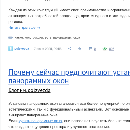
Каждая из этих конструкций имеет свои преимущества и ограничени
от конкретных потребностей владельца, архитектурного стиля здан
региона.
Читать дальше →
Какие
,
конструкции
,
есть
,
панорамных
,
окон
polzvezda
7 июня 2025, 20:53
0
823
Почему сейчас предпочитают уста
панорамных окон
Блог им. polzvezda
Установка панорамных окон становится все более популярной по ря
эстетическими, так и с функциональными аспектами. Вот основные
выбирают панорамные окна.
Если
купить панорамные окна
, они позволяют впустить больше сол
что создает ощущение простора и улучшает настроение.