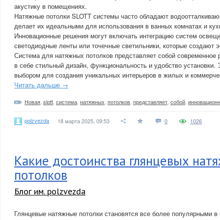
акустику в помещениях.
Натяжные потолки SLOTT системы часто обладают водоотталкиваю
делает их идеальными для использования в ванных комнатах и кух
Инновационные решения могут включать интеграцию систем освеще
светодиодные ленты или точечные светильники, которые создают 
Система для натяжных потолков представляет собой современное р
в себе стильный дизайн, функциональность и удобство установки. 
выбором для создания уникальных интерьеров в жилых и коммерч
Читать дальше →
Новая
,
slott
,
система
,
натяжных
,
потолков
,
представляет
,
собой
,
инновацион
polzvezda
18 марта 2025, 09:53
0
1026
Какие достоинства глянцевых нат
потолков
Блог им. polzvezda
Глянцевые натяжные потолки становятся все более популярными в 