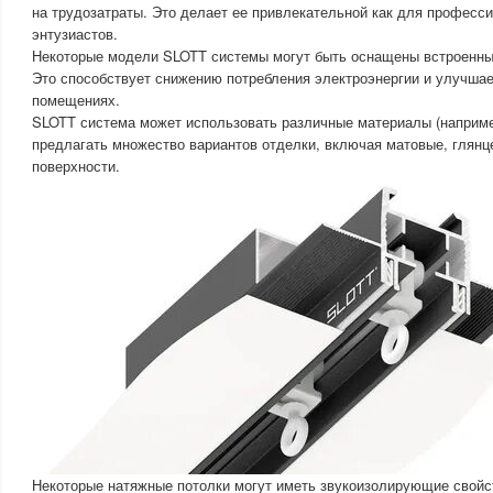
на трудозатраты. Это делает ее привлекательной как для профессио
энтузиастов.
Некоторые модели SLOTT системы могут быть оснащены встроенны
Это способствует снижению потребления электроэнергии и улучша
помещениях.
SLOTT система может использовать различные материалы (наприме
предлагать множество вариантов отделки, включая матовые, глянц
поверхности.
Некоторые натяжные потолки могут иметь звукоизолирующие свойс