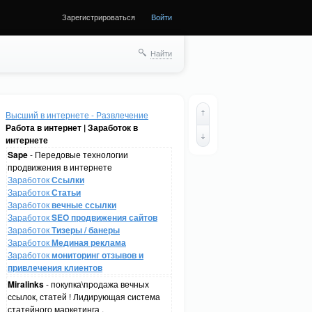
Зарегистрироваться
Войти
Найти
Высший в интернете - Развлечение
Работа в интернет | Заработок в
интернете
Sape
- Передовые технологии
продвижения в интернете
Заработок
Ссылки
Заработок
Статьи
Заработок
вечные ссылки
Заработок
SEO продвижения сайтов
Заработок
Тизеры / банеры
Заработок
Мединая реклама
Заработок
мониторинг отзывов и
привлечения клиентов
Miralinks
- покупка\продажа вечных
ссылок, статей ! Лидирующая система
статейного маркетинга .