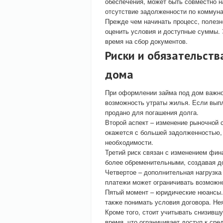
обеспечения, может быть совместно 
отсутствие задолженности по коммун
Прежде чем начинать процесс, полез
оценить условия и доступные суммы. 
время на сбор документов.
Риски и обязательств
дома
При оформлении займа под дом важно 
возможность утраты жилья. Если вып
продано для погашения долга.
Второй аспект – изменение рыночной 
окажется с большей задолженностью, 
необходимости.
Третий риск связан с изменением фи
более обременительными, создавая д
Четвертое – дополнительная нагрузк
платежи может ограничивать возможно
Пятый момент – юридические нюансы. 
также понимать условия договора. Не
Кроме того, стоит учитывать снизивш
время, что ограничивает доступ к сре