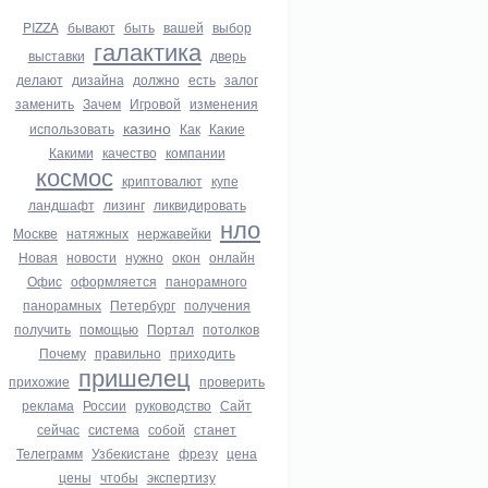
PIZZA
бывают
быть
вашей
выбор
галактика
выставки
дверь
делают
дизайна
должно
есть
залог
заменить
Зачем
Игровой
изменения
казино
использовать
Как
Какие
Какими
качество
компании
космос
криптовалют
купе
ландшафт
лизинг
ликвидировать
нло
Москве
натяжных
нержавейки
Новая
новости
нужно
окон
онлайн
Офис
оформляется
панорамного
панорамных
Петербург
получения
получить
помощью
Портал
потолков
Почему
правильно
приходить
пришелец
прихожие
проверить
реклама
России
руководство
Сайт
сейчас
система
собой
станет
Телеграмм
Узбекистане
фрезу
цена
цены
чтобы
экспертизу