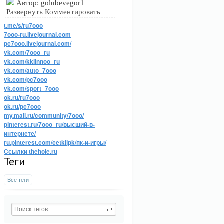
Автор: golubevegor1
Развернуть Комментировать
t.me/s/ru7ooo
7ooo-ru.livejournal.com
pc7ooo.livejournal.com/
vk.com/7ooo_ru
vk.com/kkiinnoo_ru
vk.com/auto_7ooo
vk.com/pc7ooo
vk.com/sport_7ooo
ok.ru/ru7ooo
ok.ru/pc7ooo
my.mail.ru/community/7ooo/
pinterest.ru/7ooo_ru/высший-в-
интернете/
ru.pinterest.com/cetkijpk/пк-и-игры/
Ссылки thehole.ru
Теги
Все теги