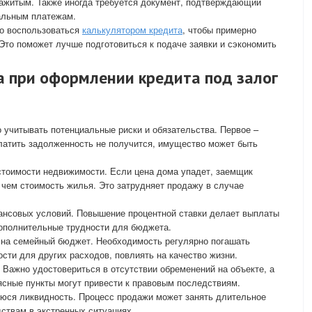
нажитым. Также иногда требуется документ, подтверждающий
альным платежам.
но воспользоваться
калькулятором кредита
, чтобы примерно
Это поможет лучше подготовиться к подаче заявки и сэкономить
а при оформлении кредита под залог
учитывать потенциальные риски и обязательства. Первое –
латить задолженность не получится, имущество может быть
стоимости недвижимости. Если цена дома упадет, заемщик
чем стоимость жилья. Это затрудняет продажу в случае
нансовых условий. Повышение процентной ставки делает выплаты
ополнительные трудности для бюджета.
а на семейный бюджет. Необходимость регулярно погашать
сти для других расходов, повлиять на качество жизни.
Важно удостовериться в отсутствии обременений на объекте, а
ясные пункты могут привести к правовым последствиям.
уюся ликвидность. Процесс продажи может занять длительное
дствам в экстренных ситуациях.