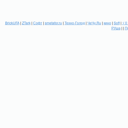
BrickUFA
|
ZTark
|
Софт
|
smetafor.ru
|
Техно-Голод
|
ЧеЧу.Ru
|
кино
|
Soft
|
:( 0
РУша
| |
П