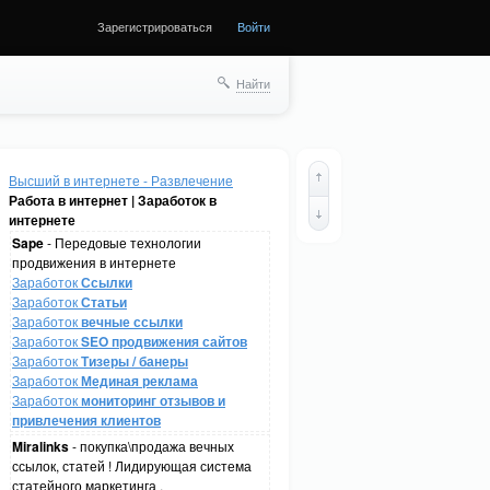
Зарегистрироваться
Войти
Найти
Высший в интернете - Развлечение
Работа в интернет | Заработок в
интернете
Sape
- Передовые технологии
продвижения в интернете
Заработок
Ссылки
Заработок
Статьи
Заработок
вечные ссылки
Заработок
SEO продвижения сайтов
Заработок
Тизеры / банеры
Заработок
Мединая реклама
Заработок
мониторинг отзывов и
привлечения клиентов
Miralinks
- покупка\продажа вечных
ссылок, статей ! Лидирующая система
статейного маркетинга .