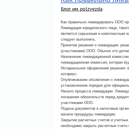
Блог им. polzvezda
Как правильно ликвидировать ООО пр
Ликвидация юридического лица, таког
является серьезным и комплексным ю
следует выполнить.
Принятие решения о ликвидации: реш
(участниками) ООО. Обычно это делае
Назначение ликвидационной комиссии:
ликвидационная комиссия, которая бу
Нотариальное оформление решения: е
нотариус.
Опубликование объявления о ликвидац
установленном порядке для официаль
Начало процесса ликвидации: Ликвид
погашения обязательств перед креди
участниками ООО.
Подача документов в налоговые орга
начале процедуры ликвидации.
Закрытие расчетных счетов и учетных
необходимо закрыть расчетные счета