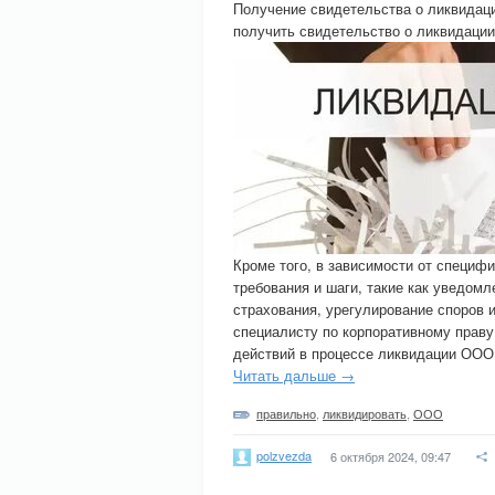
Получение свидетельства о ликвидац
получить свидетельство о ликвидации
Кроме того, в зависимости от специф
требования и шаги, такие как уведомл
страхования, урегулирование споров и
специалисту по корпоративному праву
действий в процессе ликвидации ООО
Читать дальше →
правильно
,
ликвидировать
,
ООО
polzvezda
6 октября 2024, 09:47