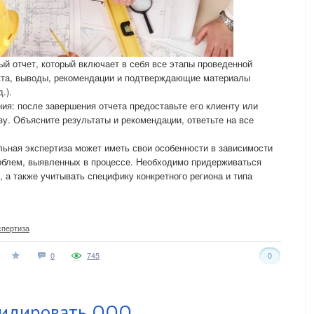
ый отчет, который включает в себя все этапы проведенной
екта, выводы, рекомендации и подтверждающие материалы
.).
ия: после завершения отчета предоставьте его клиенту или
зу. Объясните результаты и рекомендации, ответьте на все
льная экспертиза может иметь свои особенности в зависимости
проблем, выявленных в процессе. Необходимо придерживаться
 а также учитывать специфику конкретного региона и типа
спертиза
0
745
0
видировать ООО