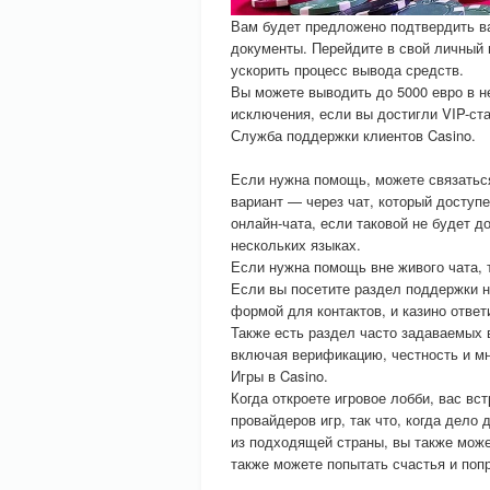
Вам будет предложено подтвердить в
документы. Перейдите в свой личный 
ускорить процесс вывода средств.
Вы можете выводить до 5000 евро в н
исключения, если вы достигли VIP-ст
Служба поддержки клиентов Casino.
Если нужна помощь, можете связатьс
вариант — через чат, который доступе
онлайн-чата, если таковой не будет д
нескольких языках.
Если нужна помощь вне живого чата, 
Если вы посетите раздел поддержки н
формой для контактов, и казино ответ
Также есть раздел часто задаваемых 
включая верификацию, честность и мн
Игры в Casino.
Когда откроете игровое лобби, вас вс
провайдеров игр, так что, когда дело 
из подходящей страны, вы также може
также можете попытать счастья и поп