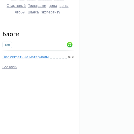
Стартовый
Телеграмм
цена
цены
чтобы
шанса
экспертизу
Блоги
Топ
Пол секретные материалы
0.00
Все блоги