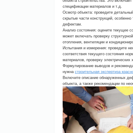
объекта строительства. Это включает 
спецификации материалов и т.д.
Осмотр объекта: проведите детальный
скрытые части конструкций, особенно
дефектам.
Анализ состояния: оцените текущее с
может включать проверку структурной
отопления, вентиляции и кондициониро
Испытания и измерения: проведите н
соответствия текущего состояния нор
материалов, проверку электрических х
Формулирование выводов и рекоменда
нужна
строительная экспертиза красн
Включите описание обнаруженных деф
объекта, а также рекомендации по н