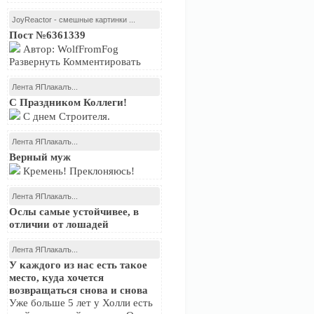
JoyReactor - смешные картинки ...
Пост №6361339
Автор: WolfFromFog
Развернуть Комментировать
Лента ЯПлакалъ...
С Праздником Коллеги!
С днем Строителя.
Лента ЯПлакалъ...
Верный муж
Кремень! Преклоняюсь!
Лента ЯПлакалъ...
Ослы самые устойчивее, в
отличии от лошадей
Лента ЯПлакалъ...
У каждого из нас есть такое
место, куда хочется
возвращаться снова и снова
Уже больше 5 лет у Холли есть