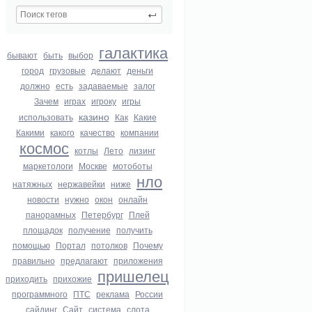
галактика
бывают
быть
выбор
город
грузовые
делают
деньги
должно
есть
задаваемые
залог
Зачем
играх
игроку
игры
казино
использовать
Как
Какие
Какими
какого
качество
компании
космос
котлы
Лето
лизинг
маркетологи
Москве
мотоботы
нло
натяжных
нержавейки
ниже
новости
нужно
окон
онлайн
панорамных
Петербург
Плей
площадок
получение
получить
помощью
Портал
потолков
Почему
правильно
предлагают
приложения
пришелец
приходить
прихожие
программного
ПТС
реклама
России
сайдинг
Сайт
система
слота