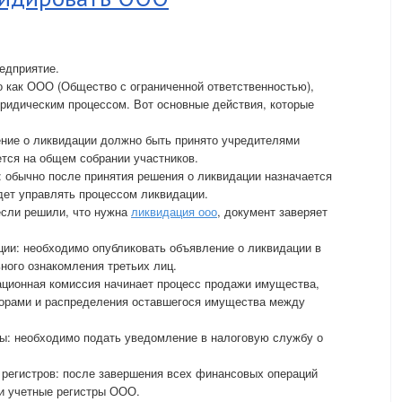
едприятие.
о как ООО (Общество с ограниченной ответственностью),
ридическим процессом. Вот основные действия, которые
ение о ликвидации должно быть принято учредителями
тся на общем собрании участников.
 обычно после принятия решения о ликвидации назначается
дет управлять процессом ликвидации.
сли решили, что нужна
ликвидация ооо
, документ заверяет
ии: необходимо опубликовать объявление о ликвидации в
ного ознакомления третьих лиц.
ационная комиссия начинает процесс продажи имущества,
торами и распределения оставшегося имущества между
ны: необходимо подать уведомление в налоговую службу о
 регистров: после завершения всех финансовых операций
 и учетные регистры ООО.