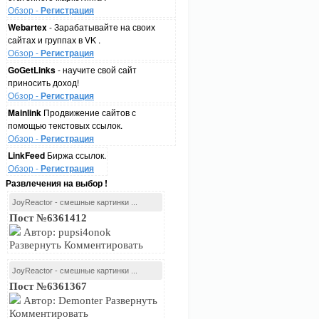
Обзор -
Регистрация
Webartex
- Зарабатывайте на своих
сайтах и группах в VK .
Обзор -
Регистрация
GoGetLinks
- научите свой сайт
приносить доход!
Обзор -
Регистрация
Mainlink
Продвижение сайтов с
помощью текстовых ссылок.
Обзор -
Регистрация
LinkFeed
Биржа ссылок.
Обзор -
Регистрация
Развлечения на выбор !
JoyReactor - смешные картинки ...
Пост №6361412
Автор: pupsi4onok
Развернуть Комментировать
JoyReactor - смешные картинки ...
Пост №6361367
Автор: Demonter Развернуть
Комментировать