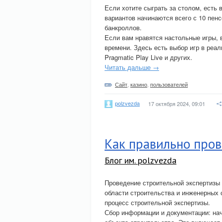
Если хотите сыграть за столом, есть 
вариантов начинаются всего с 10 пен
банкроллов.
Если вам нравятся настольные игры, 
времени. Здесь есть выбор игр в реал
Pragmatic Play Live и других.
Читать дальше →
Сайт
,
казино
,
пользователей
polzvezda
17 октября 2024, 09:01
Как правильно пров
Блог им. polzvezda
Проведение строительной экспертизы 
области строительства и инженерных 
процесс строительной экспертизы.
Сбор информации и документации: нач