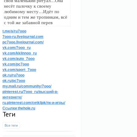
свой маленький ритуал…Она
несёт палочку к своему
любимому месту…Идёт по
одним и тем же тропинкам, всё
с той же забавной перев
t.me/s/ru7ooo
7ooo-ru.livejournal.com
pc7ooo.livejournal.com/
vk.com/7ooo_ru
vk.com/kkiinnoo_ru
vk.com/auto_7ooo
vk.com/pc7ooo
vk.com/sport_7ooo
ok.ru/ru7ooo
ok.ru/pc7ooo
my.mail.ru/community/7ooo/
pinterest.ru/7ooo_ru/высший-в-
интернете/
ru.pinterest.com/cetkijpk/пк-и-игры/
Ссылки thehole.ru
Теги
Все теги