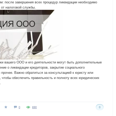
ии: после завершения всех процедур ликвидации необходимо
 от налоговой службы.
ики вашего ООО и его деятельности могут быть дополнительные
ение о ликвидации кредиторов, закрытие социального
 прочее. Важно обратиться за консультацией к юристу или
, чтобы обеспечить правильность и полноту всех юридических
.
0
690
0