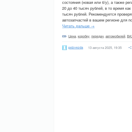
состояния (новая или б/у), а также р
20 до 40 тысяч рублей, в то время ка
тысяч рублей. Рекомендуется проверя
автозапчастей в вашем регионе для п
Читать дальше →
Цена
,
коробку
,
передач
,
автомобилей
,
ВА
polzvezda
13 августа 2025, 19:35