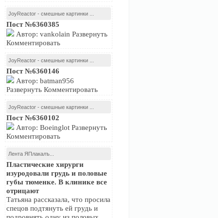
JoyReactor - смешные картинки ...
Пост №6360385
Автор: vankolain Развернуть
Комментировать
JoyReactor - смешные картинки ...
Пост №6360146
Автор: batman956
Развернуть Комментировать
JoyReactor - смешные картинки ...
Пост №6360102
Автор: Boeinglot Развернуть
Комментировать
Лента ЯПлакалъ...
Пластические хирурги
изуродовали грудь и половые
губы тюменке. В клинике все
отрицают
Татьяна рассказала, что просила
спецов подтянуть ей грудь и
подровнять одну из половых