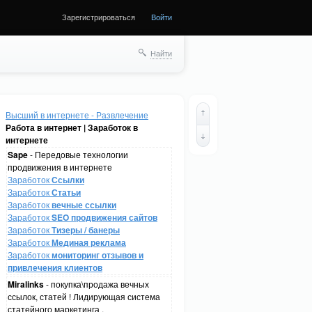
Зарегистрироваться
Войти
Найти
Высший в интернете - Развлечение
Работа в интернет | Заработок в
интернете
Sape
- Передовые технологии
продвижения в интернете
Заработок
Ссылки
Заработок
Статьи
Заработок
вечные ссылки
Заработок
SEO продвижения сайтов
Заработок
Тизеры / банеры
Заработок
Мединая реклама
Заработок
мониторинг отзывов и
привлечения клиентов
Miralinks
- покупка\продажа вечных
ссылок, статей ! Лидирующая система
статейного маркетинга .