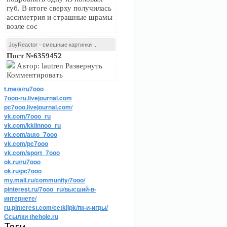
губ. В итоге сверху получилась
ассиметрия и страшные шрамы
возле сос
JoyReactor - смешные картинки ...
Пост №6359452
Автор: lautren Развернуть
Комментировать
t.me/s/ru7ooo
7ooo-ru.livejournal.com
pc7ooo.livejournal.com/
vk.com/7ooo_ru
vk.com/kkiinnoo_ru
vk.com/auto_7ooo
vk.com/pc7ooo
vk.com/sport_7ooo
ok.ru/ru7ooo
ok.ru/pc7ooo
my.mail.ru/community/7ooo/
pinterest.ru/7ooo_ru/высший-в-
интернете/
ru.pinterest.com/cetkijpk/пк-и-игры/
Ссылки thehole.ru
Теги