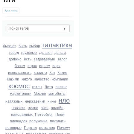
Все теги
галактика
бывают
быть
выбор
город
грузовые
делают
деньги
должно
есть
задаваемые
залог
Зачем
играх
игроку
игры
казино
использовать
Как
Какие
Какими
какого
качество
компании
космос
котлы
Лето
лизинг
маркетологи
Москве
мотоботы
нло
натяжных
нержавейки
ниже
новости
нужно
окон
онлайн
панорамных
Петербург
Плей
площадок
получение
получить
помощью
Портал
потолков
Почему
правильно
предлагают
приложения