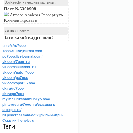
JoyReactor - смешные картинки ...
Пост №6360908
Автор: Anakros Развернуть
Комментировать
Лента ЯПлакалъ...
Зато какой кадр сняли!
t.me/s/ru7ooo
7ooo-ru.livejournal.com
pc7ooo.livejournal.com/
vk.com/7ooo_ru
vk.com/kkiinnoo_ru
vk.com/auto_7ooo
vk.com/pc7ooo
vk.com/sport_7ooo
ok.ru/ru7ooo
ok.ru/pc7ooo
my.mail.ru/community/7ooo/
pinterest.ru/7ooo_ru/высший-в-
интернете/
ru.pinterest.com/cetkijpk/пк-и-игры/
Ссылки thehole.ru
Теги