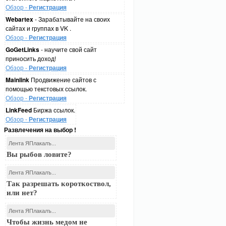
Обзор -
Регистрация
Webartex
- Зарабатывайте на своих
сайтах и группах в VK .
Обзор -
Регистрация
GoGetLinks
- научите свой сайт
приносить доход!
Обзор -
Регистрация
Mainlink
Продвижение сайтов с
помощью текстовых ссылок.
Обзор -
Регистрация
LinkFeed
Биржа ссылок.
Обзор -
Регистрация
Развлечения на выбор !
Лента ЯПлакалъ...
Вы рыбов ловите?
Лента ЯПлакалъ...
Так разрешать короткоствол,
или нет?
Лента ЯПлакалъ...
Чтобы жизнь медом не