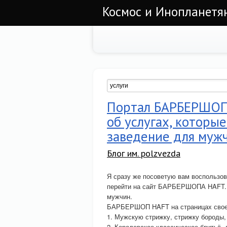
Космос и Инопланетян
Портал БАРБЕРШОП 
об услугах, которы
заведение для муж
Блог им. polzvezda
Я сразу же посоветую вам воспользо
перейти на сайт БАРБЕРШОПА HAFT. З
мужчин.
БАРБЕРШОП HAFT на страницах своего
1. Мужскую стрижку, стрижку бороды
2. Королевское классическое бритьё, 