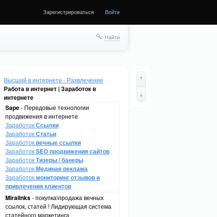
Зарегистрироваться
Войти
Найти
Высший в интернете - Развлечение
Работа в интернет | Заработок в
интернете
Sape
- Передовые технологии
продвижения в интернете
Заработок
Ссылки
Заработок
Статьи
Заработок
вечные ссылки
Заработок
SEO продвижения сайтов
Заработок
Тизеры / банеры
Заработок
Мединая реклама
Заработок
мониторинг отзывов и
привлечения клиентов
Miralinks
- покупка\продажа вечных
ссылок, статей ! Лидирующая система
статейного маркетинга .