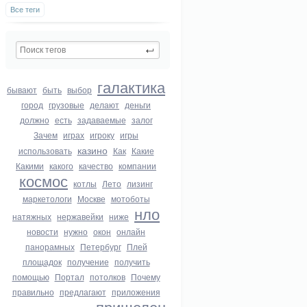
Все теги
галактика
бывают
быть
выбор
город
грузовые
делают
деньги
должно
есть
задаваемые
залог
Зачем
играх
игроку
игры
казино
использовать
Как
Какие
Какими
какого
качество
компании
космос
котлы
Лето
лизинг
маркетологи
Москве
мотоботы
нло
натяжных
нержавейки
ниже
новости
нужно
окон
онлайн
панорамных
Петербург
Плей
площадок
получение
получить
помощью
Портал
потолков
Почему
правильно
предлагают
приложения
пришелец