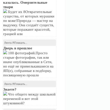
казалась. Омерзительные
твари
Будет их 8Отвратительные
существа, от которых мурашки
по коже!Природа — мастер на
выдумку. Она создаёт существ,
которые поражают красотой,
грацией или
Лента ЯПлакалъ...
Дверь в прошлое
100 фотографий.Просто
старые фотографии, так или
иначе опубликованные в Сети,
но ещё не примелькавшиеся на
ЯП(е), собранные в подборку,
посвященную прошло
Лента ЯПлакалъ...
Знаете?
Что общего между школьной
переменой и вот этой
штуковиной?