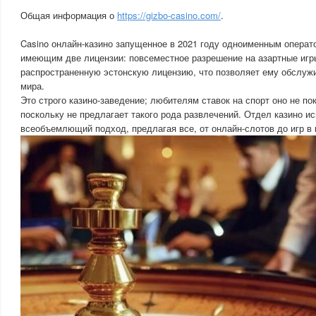
Общая информация о
https://gizbo-casino.com/
.
Casino онлайн-казино запущенное в 2021 году одноименным операто
имеющим две лицензии: повсеместное разрешение на азартные игр
распространенную эстонскую лицензию, что позволяет ему обслужи
мира.
Это строго казино-заведение; любителям ставок на спорт оно не по
поскольку не предлагает такого рода развлечений. Отдел казино ис
всеобъемлющий подход, предлагая все, от онлайн-слотов до игр в 