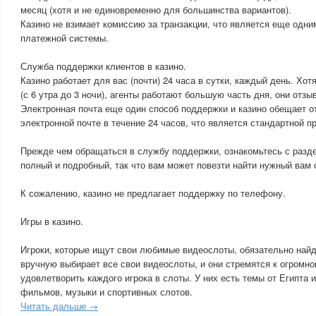
месяц (хотя и не единовременно для большинства вариантов).
Казино не взимает комиссию за транзакции, что является еще одн
платежной системы.
Служба поддержки клиентов в казино.
Казино работает для вас (почти) 24 часа в сутки, каждый день. Хот
(с 6 утра до 3 ночи), агенты работают большую часть дня, они отзы
Электронная почта еще один способ поддержки и казино обещает о
электронной почте в течение 24 часов, что является стандартной п
Прежде чем обращаться в службу поддержки, ознакомьтесь с разд
полный и подробный, так что вам может повезти найти нужный вам 
К сожалению, казино не предлагает поддержку по телефону.
Игры в казино.
Игроки, которые ищут свои любимые видеослоты, обязательно найд
вручную выбирает все свои видеослоты, и они стремятся к огромн
удовлетворить каждого игрока в слоты. У них есть темы от Египта 
фильмов, музыки и спортивных слотов.
Читать дальше →