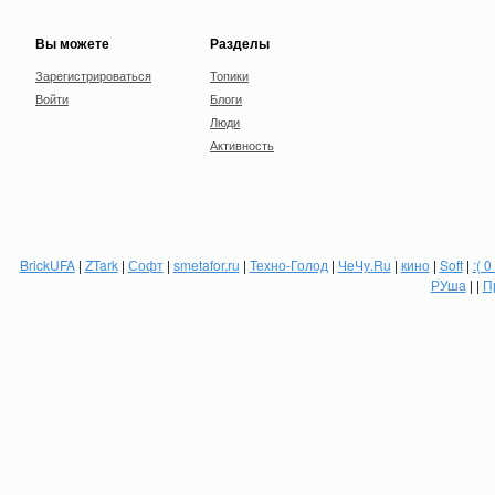
Вы можете
Разделы
Зарегистрироваться
Топики
Войти
Блоги
Люди
Активность
BrickUFA
|
ZTark
|
Софт
|
smetafor.ru
|
Техно-Голод
|
ЧеЧу.Ru
|
кино
|
Soft
|
:( 0
РУша
| |
П