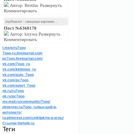
Автор: Bertilac Развернуть
Комментировать
JoyReactor - смешные картинки ...
Пост №6360170
Автор: kirywa Развернуть
Комментировать
t.me/s/ru7ooo
7ooo-ru.livejournal.com
pc7ooo.livejournal.com/
vk.com/7ooo_ru
vk.com/kkiinnoo_ru
vk.com/auto_7ooo
vk.com/pc7ooo
vk.com/sport_7ooo
ok.ru/ru7ooo
ok.ru/pc7ooo
my.mail.ru/community/7ooo/
pinterest.ru/7ooo_ru/высший-в-
интернете/
ru.pinterest.com/cetkijpk/пк-и-игры/
Ссылки thehole.ru
Теги