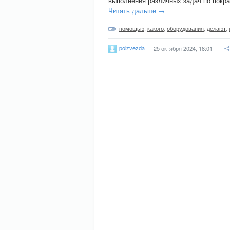
выполнения различных задач по покра
Читать дальше →
помощью
,
какого
,
оборудования
,
делают
,
polzvezda
25 октября 2024, 18:01