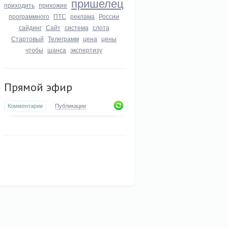
пришелец
приходить
прихожие
программного
ПТС
реклама
России
сайдинг
Сайт
система
слота
Стартовый
Телеграмм
цена
цены
чтобы
шанса
экспертизу
Прямой эфир
Комментарии
Публикации