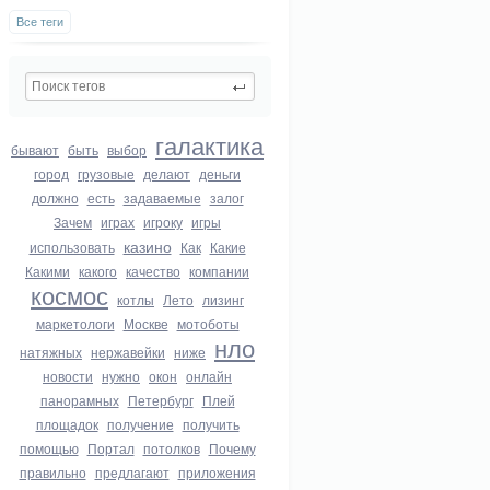
Все теги
галактика
бывают
быть
выбор
город
грузовые
делают
деньги
должно
есть
задаваемые
залог
Зачем
играх
игроку
игры
казино
использовать
Как
Какие
Какими
какого
качество
компании
космос
котлы
Лето
лизинг
маркетологи
Москве
мотоботы
нло
натяжных
нержавейки
ниже
новости
нужно
окон
онлайн
панорамных
Петербург
Плей
площадок
получение
получить
помощью
Портал
потолков
Почему
правильно
предлагают
приложения