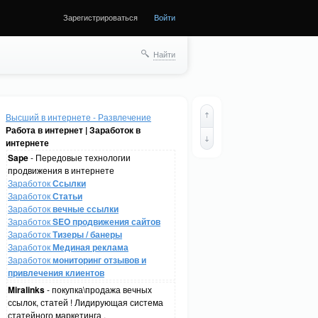
Зарегистрироваться
Войти
Найти
Высший в интернете - Развлечение
Работа в интернет | Заработок в
интернете
Sape
- Передовые технологии
продвижения в интернете
Заработок
Ссылки
Заработок
Статьи
Заработок
вечные ссылки
Заработок
SEO продвижения сайтов
Заработок
Тизеры / банеры
Заработок
Мединая реклама
Заработок
мониторинг отзывов и
привлечения клиентов
Miralinks
- покупка\продажа вечных
ссылок, статей ! Лидирующая система
статейного маркетинга .