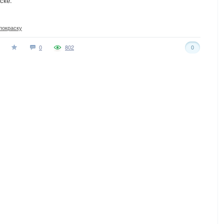
ске.
покраску
0
802
0