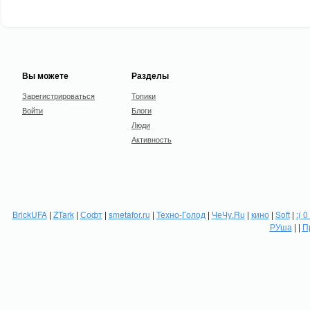
Вы можете
Разделы
Зарегистрироваться
Топики
Войти
Блоги
Люди
Активность
BrickUFA
|
ZTark
|
Софт
|
smetafor.ru
|
Техно-Голод
|
ЧеЧу.Ru
|
кино
|
Soft
|
:( 0
РУша
| |
П