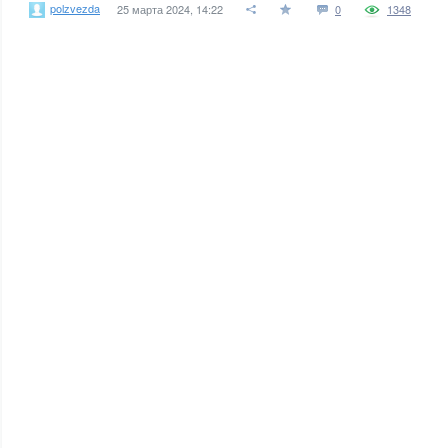
polzvezda
25 марта 2024, 14:22
0
1348