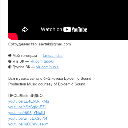
Сотрудничество: savtuk@gmail.com
➊ Мой телеграм —
t.me/atridss
➋ Я в ВК —
vk.com/tapoki
➌ Группа ВК —
vk.com/huble
Вся музыка взята с библиотеки Epidemic Sound
Production Music courtesy of Epidemic Sound
ПРОШЛЫЕ ВИДЕО:
youtu.be/LE4E5Qk_kMg
youtu.be/cSzSqKt-EZI
youtu.be/r6K5tjYNwIU
youtu.be/wrFcEXSotN4
youtu.be/KjDCWkJse6Y