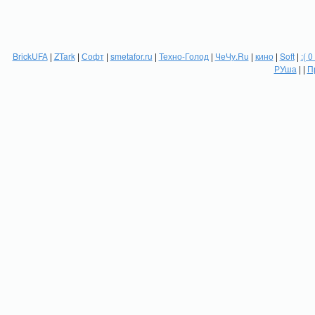
BrickUFA
|
ZTark
|
Софт
|
smetafor.ru
|
Техно-Голод
|
ЧеЧу.Ru
|
кино
|
Soft
|
:( 0
РУша
| |
П