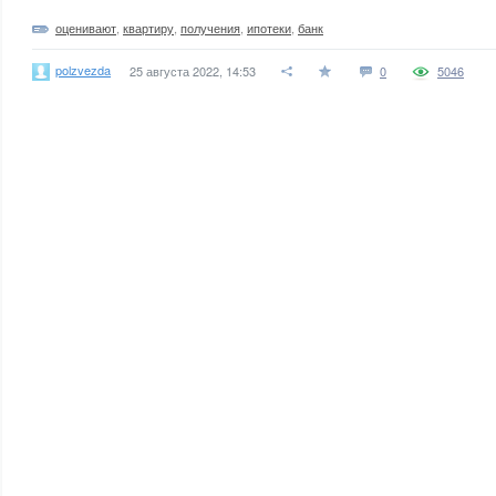
оценивают
,
квартиру
,
получения
,
ипотеки
,
банк
polzvezda
25 августа 2022, 14:53
0
5046