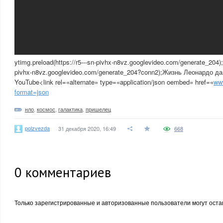
ytimg.preload(https://r5---sn-pivhx-n8vz.googlevideo.com/generate_204);y
pivhx-n8vz.googlevideo.com/generate_204?conn2);Жизнь Леонардо да
YouTube<link rel=«alternate» type=«application/json oembed» href=«
ww
format=json
нло
,
космос
,
галактика
,
пришелец
polzvezda
31 декабря 2020, 16:49
668
0
комментариев
Только зарегистрированные и авторизованные пользователи могут оста