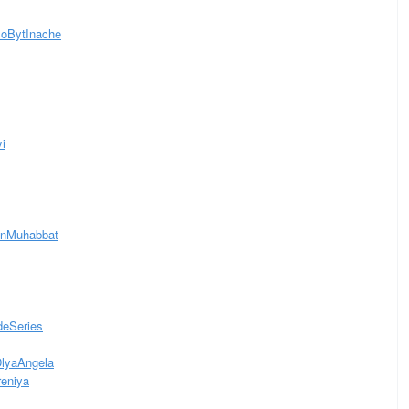
loBytInache
vi
ionMuhabbat
deSeries
DlyaAngela
reniya