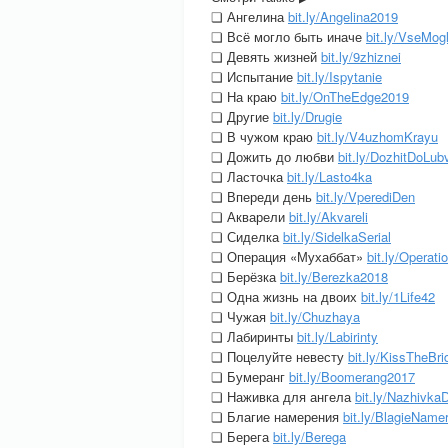
❏ Ангелина
bit.ly/Angelina2019
❏ Всё могло быть иначе
bit.ly/VseMog
❏ Девять жизней
bit.ly/9zhiznei
❏ Испытание
bit.ly/Ispytanie
❏ На краю
bit.ly/OnTheEdge2019
❏ Другие
bit.ly/Drugie
❏ В чужом краю
bit.ly/V4uzhomKrayu
❏ Дожить до любви
bit.ly/DozhitDoLub
❏ Ласточка
bit.ly/Lasto4ka
❏ Впереди день
bit.ly/VperediDen
❏ Акварели
bit.ly/Akvareli
❏ Сиделка
bit.ly/SidelkaSerial
❏ Операция «Мухаббат»
bit.ly/Operat
❏ Берёзка
bit.ly/Berezka2018
❏ Одна жизнь на двоих
bit.ly/1Life42
❏ Чужая
bit.ly/Chuzhaya
❏ Лабиринты
bit.ly/Labirinty
❏ Поцелуйте невесту
bit.ly/KissTheBri
❏ Бумеранг
bit.ly/Boomerang2017
❏ Наживка для ангела
bit.ly/Nazhivka
❏ Благие намерения
bit.ly/BlagieName
❏ Берега
bit.ly/Berega