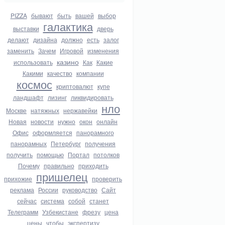
PIZZA
бывают
быть
вашей
выбор
галактика
выставки
дверь
делают
дизайна
должно
есть
залог
заменить
Зачем
Игровой
изменения
казино
использовать
Как
Какие
Какими
качество
компании
космос
криптовалют
купе
ландшафт
лизинг
ликвидировать
нло
Москве
натяжных
нержавейки
Новая
новости
нужно
окон
онлайн
Офис
оформляется
панорамного
панорамных
Петербург
получения
получить
помощью
Портал
потолков
Почему
правильно
приходить
пришелец
прихожие
проверить
реклама
России
руководство
Сайт
сейчас
система
собой
станет
Телеграмм
Узбекистане
фрезу
цена
цены
чтобы
экспертизу