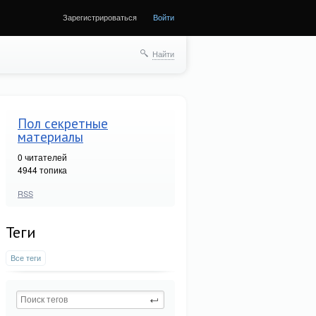
Зарегистрироваться
Войти
Найти
Пол секретные
материалы
0
читателей
4944 топика
RSS
Теги
Все теги