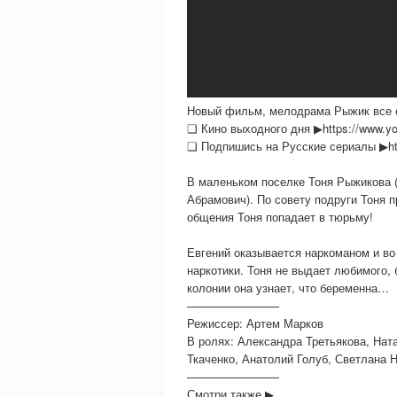
Новый фильм, мелодрама Рыжик все с
❏ Кино выходного дня ▶https://www.y
❏ Подпишись на Русские сериалы ▶http
В маленьком поселке Тоня Рыжикова (
Абрамович). По совету подруги Тоня 
общения Тоня попадает в тюрьму!
Евгений оказывается наркоманом и во
наркотики. Тоня не выдает любимого, 
колонии она узнает, что беременна…
————————
Режиссер: Артем Марков
В ролях: Александра Третьякова, Нат
Ткаченко, Анатолий Голуб, Светлана 
————————
Смотри также ▶