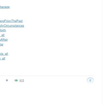
phanage
rangFromThePast
milyCircumstances
Worth
_all
eAffair
tar
le_all
_all
615
0