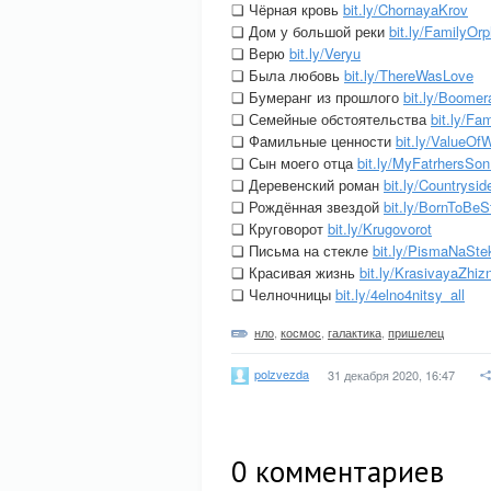
❏ Чёрная кровь
bit.ly/ChornayaKrov
❏ Дом у большой реки
bit.ly/FamilyOr
❏ Верю
bit.ly/Veryu
❏ Была любовь
bit.ly/ThereWasLove
❏ Бумеранг из прошлого
bit.ly/Boome
❏ Семейные обстоятельства
bit.ly/Fa
❏ Фамильные ценности
bit.ly/ValueOf
❏ Сын моего отца
bit.ly/MyFatrhersSon
❏ Деревенский роман
bit.ly/Countrysid
❏ Рождённая звездой
bit.ly/BornToBeS
❏ Круговорот
bit.ly/Krugovorot
❏ Письма на стекле
bit.ly/PismaNaStek
❏ Красивая жизнь
bit.ly/KrasivayaZhizn
❏ Челночницы
bit.ly/4elno4nitsy_all
нло
,
космос
,
галактика
,
пришелец
polzvezda
31 декабря 2020, 16:47
0
комментариев