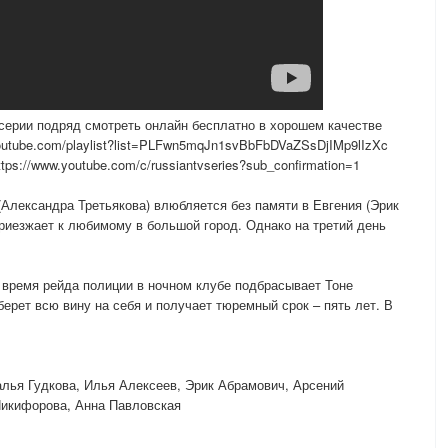
ерии подряд смотреть онлайн бесплатно в хорошем качестве
outube.com/playlist?list=PLFwn5mqJn1svBbFbDVaZSsDjIMp9lIzXc
s://www.youtube.com/c/russiantvseries?sub_confirmation=1
Александра Третьякова) влюбляется без памяти в Евгения (Эрик
приезжает к любимому в большой город. Однако на третий день
 время рейда полиции в ночном клубе подбрасывает Тоне
берет всю вину на себя и получает тюремный срок – пять лет. В
алья Гудкова, Илья Алексеев, Эрик Абрамович, Арсений
Никифорова, Анна Павловская