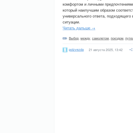
комфортом и личными предпочтениями.
который наилучшим образом соответс
универсального ответа, подходящего 
ситуации.
Читать дальше →
Выбор
,
между
,
самолетом
,
поездом
,
путе
polzvezda
21 августа 2025, 13:42