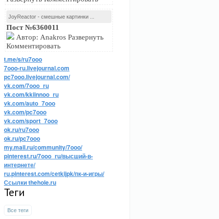
JoyReactor - смешные картинки ...
Пост №6360011
Автор: Anakros Развернуть
Комментировать
t.me/s/ru7ooo
7ooo-ru.livejournal.com
pc7ooo.livejournal.com/
vk.com/7ooo_ru
vk.com/kkiinnoo_ru
vk.com/auto_7ooo
vk.com/pc7ooo
vk.com/sport_7ooo
ok.ru/ru7ooo
ok.ru/pc7ooo
my.mail.ru/community/7ooo/
pinterest.ru/7ooo_ru/высший-в-
интернете/
ru.pinterest.com/cetkijpk/пк-и-игры/
Ссылки thehole.ru
Теги
Все теги