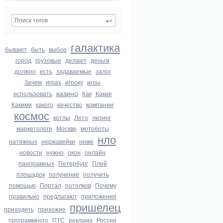
галактика
бывают
быть
выбор
город
грузовые
делают
деньги
должно
есть
задаваемые
залог
Зачем
играх
игроку
игры
казино
использовать
Как
Какие
Какими
какого
качество
компании
космос
котлы
Лето
лизинг
маркетологи
Москве
мотоботы
нло
натяжных
нержавейки
ниже
новости
нужно
окон
онлайн
панорамных
Петербург
Плей
площадок
получение
получить
помощью
Портал
потолков
Почему
правильно
предлагают
приложения
пришелец
приходить
прихожие
программного
ПТС
реклама
России