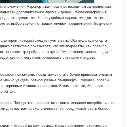
естоположения. Аэропорт, как правило, находится за пределами
акладывать дополнительное время и деньги. Железнодорожный
рода, что делает его более удобным вариантом для тех, кто
счете, выбор зависит от ваших личных предпочтений, бюджета и
фактором, который следует учитывать. Оба вида транспорта
нако статистика показывает, что авиаперелеты, как правило,
к на километр пройденного пути. Тем не менее, многие люди
езде, где они могут контролировать ситуацию и видеть
боваться пейзажами, поезд может стать более привлекательным
де можно увидеть разнообразные ландшафты, города и поселки,
е интересным и запоминающимся. В самолете же, большую
о облака.
аспект. Поезда, как правило, оказывают меньшее воздействие на
и для вас важна экологичность, то поезд может стать более
ездом – это всегда компромисс между временем, стоимостью,