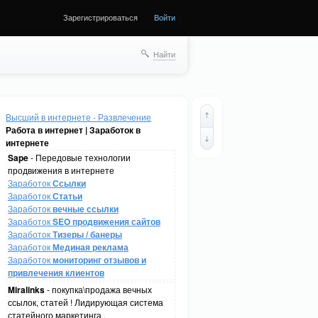
Зарегистрироваться
Войти
Найти
Высший в интернете - Развлечение
Работа в интернет | Заработок в
интернете
Sape
- Передовые технологии
продвижения в интернете
Заработок
Ссылки
Заработок
Статьи
Заработок
вечные ссылки
Заработок
SEO продвижения сайтов
Заработок
Тизеры / банеры
Заработок
Мединая реклама
Заработок
мониторинг отзывов и
привлечения клиентов
Miralinks
- покупка\продажа вечных
ссылок, статей ! Лидирующая система
статейного маркетинга .