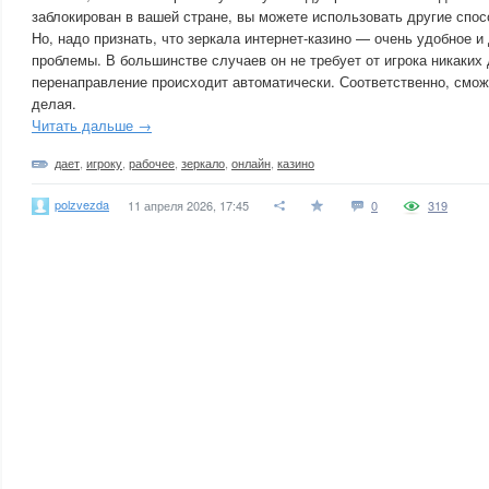
заблокирован в вашей стране, вы можете использовать другие спос
Но, надо признать, что зеркала интернет-казино — очень удобное 
проблемы. В большинстве случаев он не требует от игрока никаких 
перенаправление происходит автоматически. Соответственно, сможе
делая.
Читать дальше →
дает
,
игроку
,
рабочее
,
зеркало
,
онлайн
,
казино
polzvezda
11 апреля 2026, 17:45
0
319