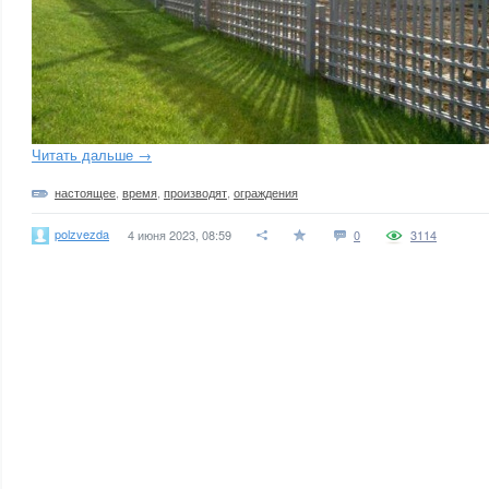
Читать дальше →
настоящее
,
время
,
производят
,
ограждения
polzvezda
4 июня 2023, 08:59
0
3114