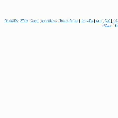
BrickUFA
|
ZTark
|
Софт
|
smetafor.ru
|
Техно-Голод
|
ЧеЧу.Ru
|
кино
|
Soft
|
:( 0
РУша
| |
П