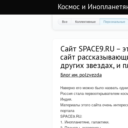
Космос и Инопланетян
Все
Коллективные
Персональные
Сайт SPACE9.RU – э
сайт рассказывающи
других звездах, и 
Блог им. polzvezda
Наверно его можно было назвать одн
Россия стала первооткрывателем косм
Индия.
Материалы этого сайта очень интерес
портала
SPACE9.RU:
1. Инопланетяне, галактики.
2. Планеты, астероиды.