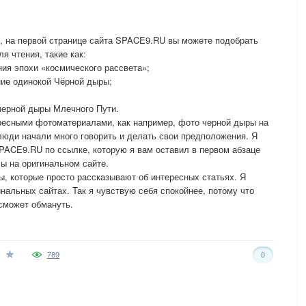
, на первой странице сайта SPACE9.RU вы можете подобрать
я чтения, такие как:
ия эпохи «космического рассвета»;
ние одинокой Чёрной дыры;
черной дыры Млечного Пути.
есными фотоматериалами, как например, фото черной дыры на
люди начали много говорить и делать свои предположения. Я
PACE9.RU по ссылке, которую я вам оставил в первом абзаце
лы на оригинальном сайте.
ы, которые просто рассказывают об интересных статьях. Я
инальных сайтах. Так я чувствую себя спокойнее, потому что
 сможет обмануть.
789
0