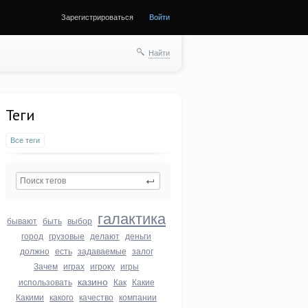
Зарегистрироваться
Войти
Найти
Теги
Все теги
галактика
бывают
быть
выбор
город
грузовые
делают
деньги
должно
есть
задаваемые
залог
Зачем
играх
игроку
игры
казино
использовать
Как
Какие
Какими
какого
качество
компании