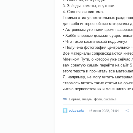
3. Звёзды, кометы, спутники.
4. Солнечная система.
Помимо этих увлекательных разделов
для себя интереснейшие материалы дл
• Астрономы уточнили время завершен
• Хаббл впервые доказал существова
• Что такое космический подсолнух;
• Получена фотография центральной 
Все материалы сопровождаются интер
Млечном Пути, о которой уже сейчас 
вам советую самим перейти на сайт S
этого текста и прочитать все материа
Я, например, не могу читать материал
стараюсь читать такие статьи на ориг
читаю первоисточник и меня никто не
Портал
,
звёзды
,
фото
,
система
polzvezda
16 июня 2022, 21:04