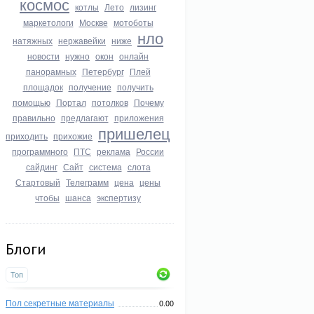
космос
котлы
Лето
лизинг
маркетологи
Москве
мотоботы
нло
натяжных
нержавейки
ниже
новости
нужно
окон
онлайн
панорамных
Петербург
Плей
площадок
получение
получить
помощью
Портал
потолков
Почему
правильно
предлагают
приложения
пришелец
приходить
прихожие
программного
ПТС
реклама
России
сайдинг
Сайт
система
слота
Стартовый
Телеграмм
цена
цены
чтобы
шанса
экспертизу
Блоги
Топ
Пол секретные материалы
0.00