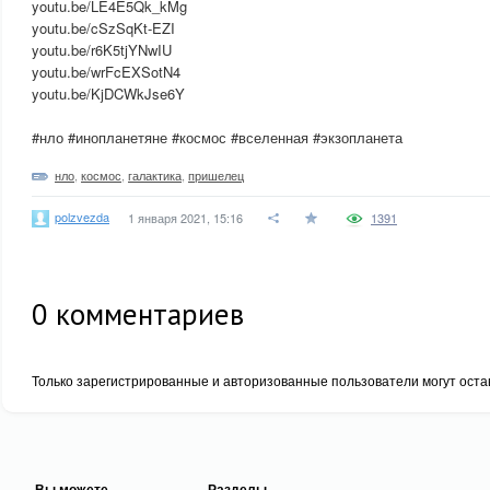
youtu.be/LE4E5Qk_kMg
youtu.be/cSzSqKt-EZI
youtu.be/r6K5tjYNwIU
youtu.be/wrFcEXSotN4
youtu.be/KjDCWkJse6Y
#нло #инопланетяне #космос #вселенная #экзопланета
нло
,
космос
,
галактика
,
пришелец
polzvezda
1 января 2021, 15:16
1391
0
комментариев
Только зарегистрированные и авторизованные пользователи могут оста
Вы можете
Разделы