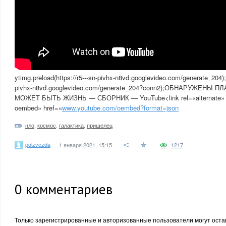
ytimg.preload(https://r5---sn-pivhx-n8vd.googlevideo.com/generate_204);y
pivhx-n8vd.googlevideo.com/generate_204?conn2);ОБНАРУЖЕНЫ
МОЖЕТ БЫТЬ ЖИЗНЬ — СБОРНИК — YouTube<link rel=«alternate» ty
oembed» href=«
www.youtube.com/oembed?format=json
нло
,
космос
,
галактика
,
пришелец
polzvezda
1 января 2021, 15:15
1217
0
комментариев
Только зарегистрированные и авторизованные пользователи могут оста